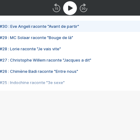
#30 : Eve Angeli raconte "Avant de partir"
#29 : MC Solaar raconte "Bouge de là"
28 : Lorie raconte "Je vais vite"
#27 : Christophe Willem raconte "Jacques a dit"
#26 : Chimène Badi raconte "Entre nous"
#25 : Indochine raconte "3e sexe"
#24 : Zaho raconte "C'est chelou"
#23 : Patrick Bruel raconte "Au café des délices"
#22 : Kyo raconte "Le chemin"
#21 : Nolwenn Leroy raconte "Cassé"
#20 : Patrick Hernandez raconte "Born to be alive"