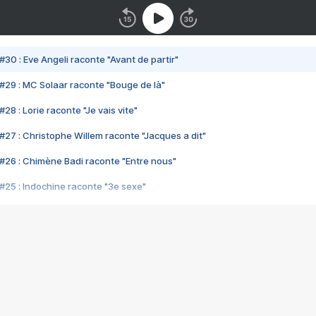
#30 : Eve Angeli raconte "Avant de partir"
#29 : MC Solaar raconte "Bouge de là"
28 : Lorie raconte "Je vais vite"
#27 : Christophe Willem raconte "Jacques a dit"
#26 : Chimène Badi raconte "Entre nous"
#25 : Indochine raconte "3e sexe"
#24 : Zaho raconte "C'est chelou"
#23 : Patrick Bruel raconte "Au café des délices"
#22 : Kyo raconte "Le chemin"
#21 : Nolwenn Leroy raconte "Cassé"
#20 : Patrick Hernandez raconte "Born to be alive"