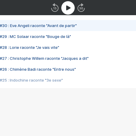
#30 : Eve Angeli raconte "Avant de partir"
#29 : MC Solaar raconte "Bouge de là"
28 : Lorie raconte "Je vais vite"
#27 : Christophe Willem raconte "Jacques a dit"
#26 : Chimène Badi raconte "Entre nous"
#25 : Indochine raconte "3e sexe"
#24 : Zaho raconte "C'est chelou"
#23 : Patrick Bruel raconte "Au café des délices"
#22 : Kyo raconte "Le chemin"
#21 : Nolwenn Leroy raconte "Cassé"
#20 : Patrick Hernandez raconte "Born to be alive"