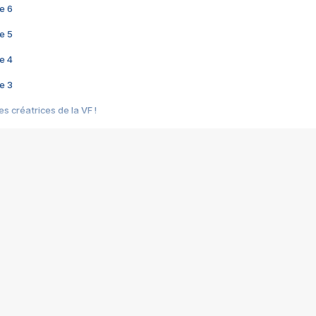
e 6
e 5
e 4
e 3
s créatrices de la VF !
e 2
e 1
e Mektoub My Love arrive enfin ! Rencontre avec Shaïn Boumedine et Sal
i : après Toni en famille
elle réalise le bouleversant Dites lui que je l'aime
ais ! Rencontre autour de Vie privée de Rebecca Zlotowski
 de Marguerite, Grave... Rencontre avec Ella Rumpf
 Les Rêveurs, un film intime sur la santé mentale