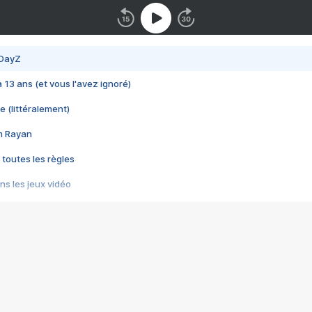
 DayZ
 a 13 ans (et vous l'avez ignoré)
e (littéralement)
im Rayan
 toutes les règles
s les jeux vidéo
us choquant de Rockstar ? - Le scandale BULLY
e plus moche de Steam
du RÊVE tourne au CAUCHEMAR
pendant 8 heures
it… à tort