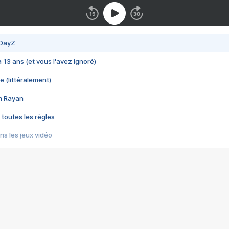
 DayZ
 a 13 ans (et vous l'avez ignoré)
e (littéralement)
im Rayan
 toutes les règles
s les jeux vidéo
us choquant de Rockstar ? - Le scandale BULLY
e plus moche de Steam
du RÊVE tourne au CAUCHEMAR
pendant 8 heures
it… à tort