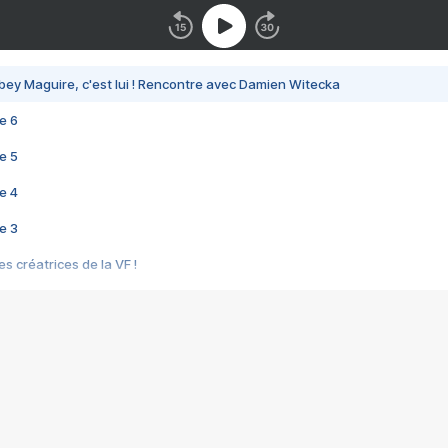
bey Maguire, c'est lui ! Rencontre avec Damien Witecka
e 6
e 5
e 4
e 3
s créatrices de la VF !
e 2
e 1
e Mektoub My Love arrive enfin ! Rencontre avec Shaïn Boumedine et Sal
i : après Toni en famille
elle réalise le bouleversant Dites lui que je l'aime