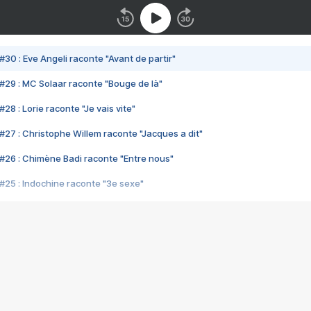
#30 : Eve Angeli raconte "Avant de partir"
#29 : MC Solaar raconte "Bouge de là"
28 : Lorie raconte "Je vais vite"
#27 : Christophe Willem raconte "Jacques a dit"
#26 : Chimène Badi raconte "Entre nous"
#25 : Indochine raconte "3e sexe"
#24 : Zaho raconte "C'est chelou"
#23 : Patrick Bruel raconte "Au café des délices"
#22 : Kyo raconte "Le chemin"
#21 : Nolwenn Leroy raconte "Cassé"
#20 : Patrick Hernandez raconte "Born to be alive"