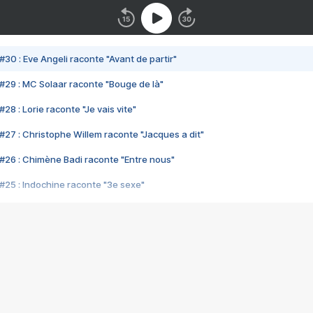
#30 : Eve Angeli raconte "Avant de partir"
#29 : MC Solaar raconte "Bouge de là"
28 : Lorie raconte "Je vais vite"
#27 : Christophe Willem raconte "Jacques a dit"
#26 : Chimène Badi raconte "Entre nous"
#25 : Indochine raconte "3e sexe"
#24 : Zaho raconte "C'est chelou"
#23 : Patrick Bruel raconte "Au café des délices"
#22 : Kyo raconte "Le chemin"
#21 : Nolwenn Leroy raconte "Cassé"
#20 : Patrick Hernandez raconte "Born to be alive"