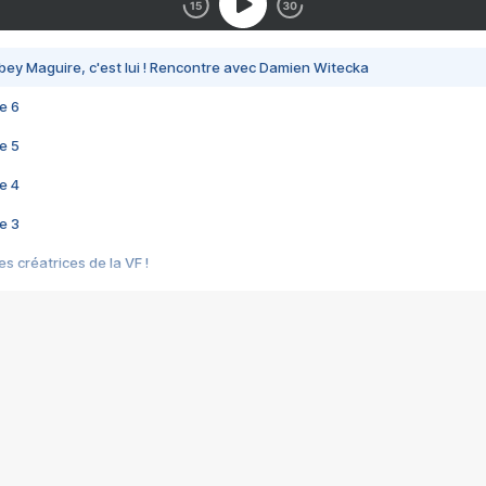
bey Maguire, c'est lui ! Rencontre avec Damien Witecka
e 6
e 5
e 4
e 3
s créatrices de la VF !
e 2
e 1
e Mektoub My Love arrive enfin ! Rencontre avec Shaïn Boumedine et Sal
i : après Toni en famille
elle réalise le bouleversant Dites lui que je l'aime