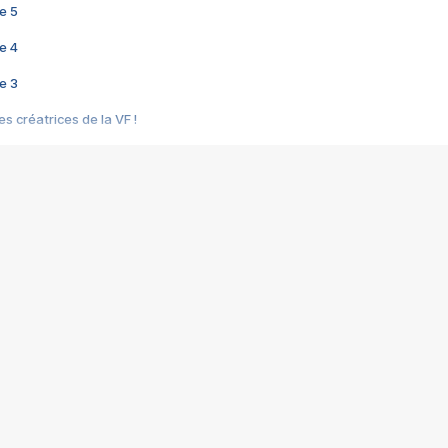
e 5
e 4
e 3
s créatrices de la VF !
e 2
e 1
e Mektoub My Love arrive enfin ! Rencontre avec Shaïn Boumedine et Sal
i : après Toni en famille
elle réalise le bouleversant Dites lui que je l'aime
ais ! Rencontre autour de Vie privée de Rebecca Zlotowski
 de Marguerite, Grave... Rencontre avec Ella Rumpf
 Les Rêveurs, un film intime sur la santé mentale
a avec un film sur le mouvement des Gilets jaunes