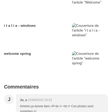
i t a l i a - windows
welcome spring
Commentaires
J
Ju_u
22/08/2010 19:33
Hmmm ça donne faim =P<br /> <br /> Ces photos sont
superbes =)