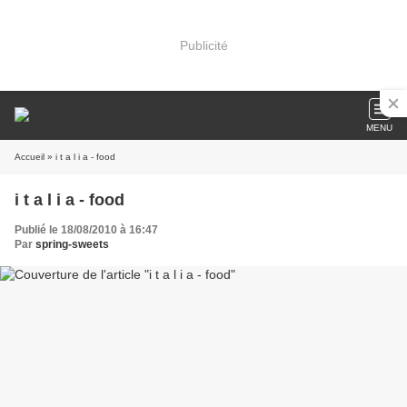
Publicité
MENU
Accueil
» i t a l i a - food
i t a l i a - food
Publié le 18/08/2010 à 16:47
Par
spring-sweets