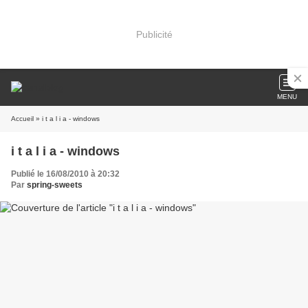
Publicité
MENU
Accueil
» i t a l i a - windows
i t a l i a - windows
Publié le 16/08/2010 à 20:32
Par
spring-sweets