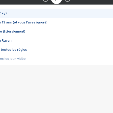
 DayZ
 a 13 ans (et vous l'avez ignoré)
e (littéralement)
im Rayan
 toutes les règles
s les jeux vidéo
us choquant de Rockstar ? - Le scandale BULLY
e plus moche de Steam
du RÊVE tourne au CAUCHEMAR
pendant 8 heures
it… à tort