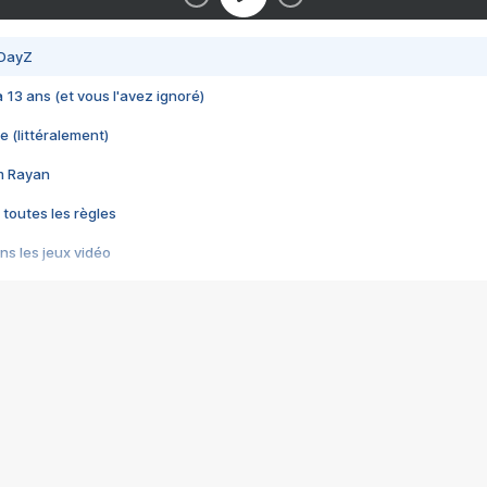
 DayZ
 a 13 ans (et vous l'avez ignoré)
e (littéralement)
im Rayan
 toutes les règles
s les jeux vidéo
us choquant de Rockstar ? - Le scandale BULLY
e plus moche de Steam
du RÊVE tourne au CAUCHEMAR
pendant 8 heures
it… à tort