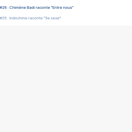
#26 : Chimène Badi raconte "Entre nous"
#25 : Indochine raconte "3e sexe"
#24 : Zaho raconte "C'est chelou"
#23 : Patrick Bruel raconte "Au café des délices"
#22 : Kyo raconte "Le chemin"
#21 : Nolwenn Leroy raconte "Cassé"
#20 : Patrick Hernandez raconte "Born to be alive"
#19 : Lorie raconte "Près de moi"
#18 : Michael Jones raconte "A nos actes manqués" (avec Jean-Jacque
#17 : Khaled raconte "Aïcha"
#16 : Corneille raconte "Parce qu'on vient de loin"
#15 : Indochine raconte "L'aventurier"