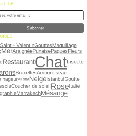
LETTER
ORIES
Saint - Valentin
Gouttes
Maquillage
Mer
c
Araignée
Punaise
Paques
Fleurs
Chat
Restaurant
e
Insecte
arons
Bruxelles
Amour
oiseau
Neige
e nageur
Istanbul
Goutte
All star
Rose
esols
Coucher de soleil
Italie
Mésange
graphie
Marrakech