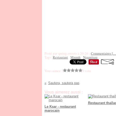
Posté par spring-sweets à 20:26 -
Commentaires [
Tags:
Restaurant
,
Mmmh
,
Nourriture
Vous aimez ?
0 vote
Sautera, sautera pas
Vous aimerez aussi :
Restaurant thaïla
Le Ksar - restaurant
marocain