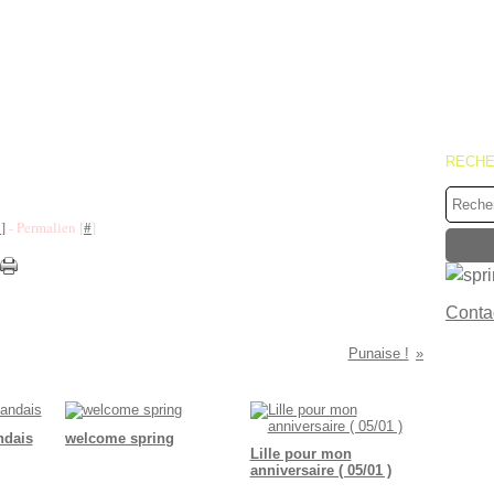
RECH
…
]
- Permalien [
#
]
Contac
Punaise !
ndais
welcome spring
Lille pour mon
anniversaire ( 05/01 )