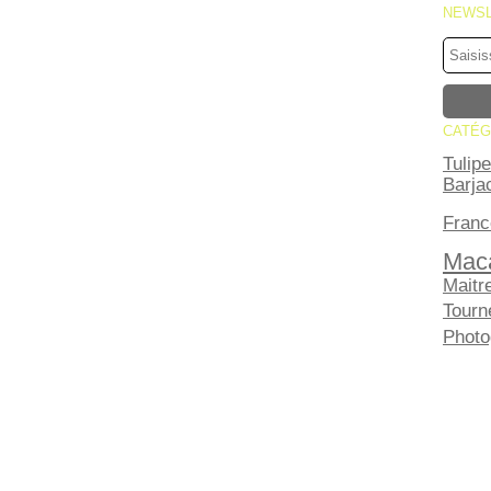
NEWS
CATÉG
Tulipe
Barja
Franc
Mac
Maitr
Tourn
Photo