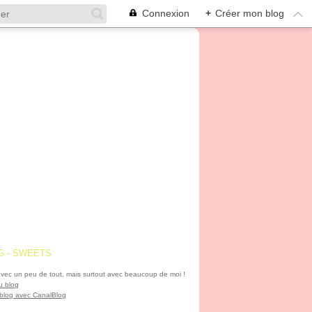
Connexion
+
Créer mon blog
G - SWEETS
vec un peu de tout, mais surtout avec beaucoup de moi !
u blog
 blog avec CanalBlog