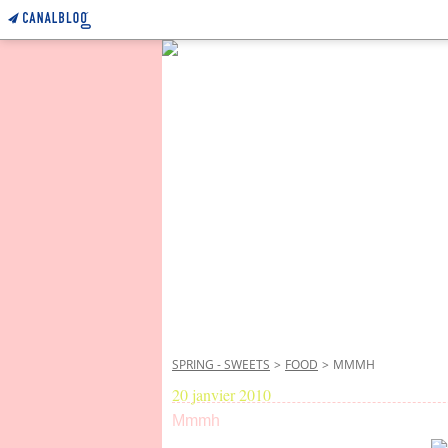
SPRING - SWEETS
>
FOOD
>
MMMH
20 janvier 2010
Mmmh