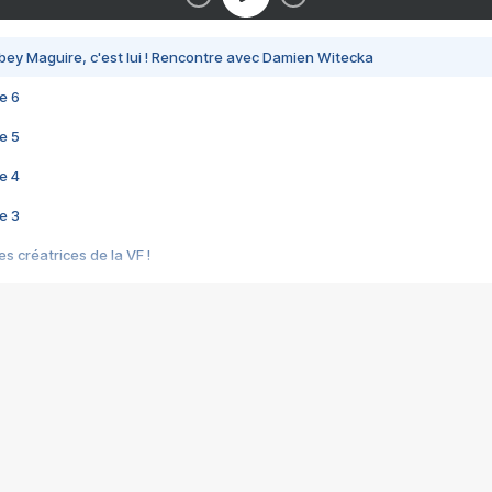
bey Maguire, c'est lui ! Rencontre avec Damien Witecka
e 6
e 5
e 4
e 3
s créatrices de la VF !
e 2
e 1
e Mektoub My Love arrive enfin ! Rencontre avec Shaïn Boumedine et Sal
i : après Toni en famille
elle réalise le bouleversant Dites lui que je l'aime