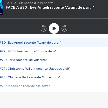
FACE A - un podcast Purecharts
FACE A #30 : Eve Angeli raconte "Avant de partir"
#30 : Eve Angeli raconte "Avant de partir"
#29 : MC Solaar raconte "Bouge de là"
28 : Lorie raconte "Je vais vite"
#27 : Christophe Willem raconte "Jacques a dit"
#26 : Chimène Badi raconte "Entre nous"
#25 : Indochine raconte "3e sexe"
#24 : Zaho raconte "C'est chelou"
#23 : Patrick Bruel raconte "Au café des délices"