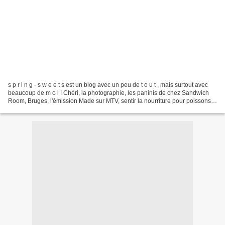
s p r i n g - s w e e t s est un blog avec un peu de t o u t , mais surtout avec
beaucoup de m o i ! Chéri, la photographie, les paninis de chez Sandwich
Room, Bruges, l'émission Made sur MTV, sentir la nourriture pour poissons
rouges, les films d'amour,...